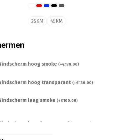
25KM
45KM
hermen
indscherm hoog smoke
(
+
€
130.00
)
indscherm hoog transparant
(
+
€
130.00
)
indscherm laag smoke
(
+
€
100.00
)
indscherm laag transparant
(
+
€
100.00
)