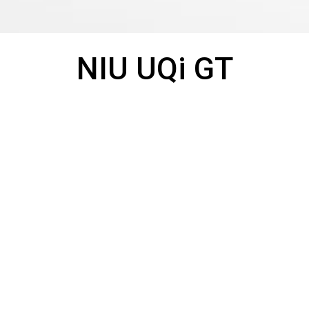
Telefoo
NIU UQi GT
T
Besche
S
Opvoer