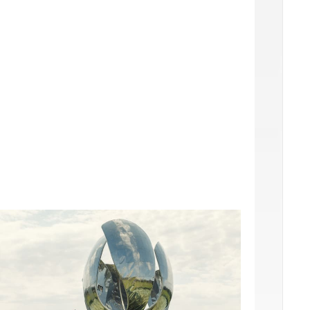
fstelling op ±34 km/u (gedoogde snelheid)
(
+
€
99.00
)
fstelling op ±54 km/u (gedoogde snelheid)
(
+
€
99.00
)