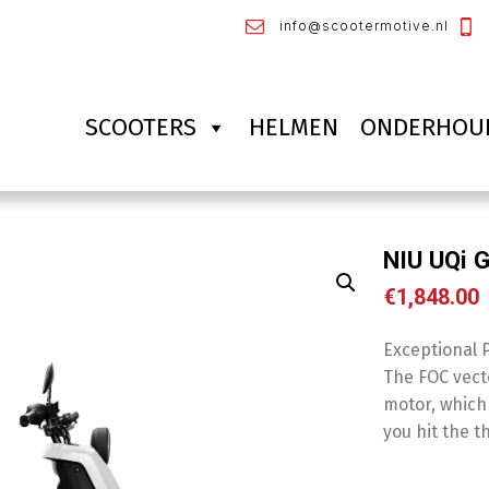
info@scootermotive.nl
SCOOTERS
HELMEN
ONDERHOU
NIU UQi 
€
1,848.00
Exceptional 
The FOC vecto
motor, which
you hit the th