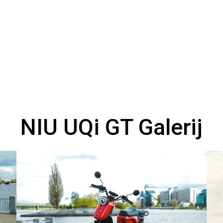
A
A
NIU UQi GT Galerij