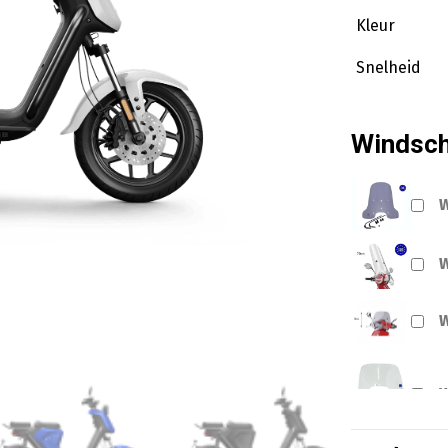
Kleur
Snelheid
Windsc
W
W
W
W