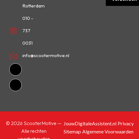
Rotterdam
010 -
737
0031
info@scootermotive.nl
© 2026 ScooterMotive —
JouwDigitaleAssistent.nl
Privacy
Alle rechten
Sitemap
Algemene Voorwaarden
voorbehouden