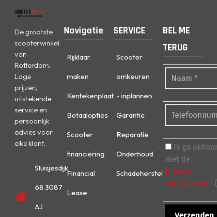
Navigatie
SERVICE
BEL ME
De grootste
scooterwinkel
TERUG
van
Rijklaar
Scooter
Rotterdam.
Lage
maken
omkeuren
prijzen,
Kentekenplaat
- inplannen
uitstekende
service en
Betaalopties
Garantie
persoonlijk
advies voor
Scooter
Reparatie
elke klant.
Ik ga akkoo
financiering
Onderhoud
met de
Sluisjesdijk
privacy
Financial
Schadeherstel
voorwaarden
(
68 3087
Lease
AJ