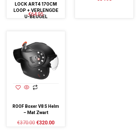
LOCK ART4 170CM
LOOP + VERLENGDE
€
64.95
U-BEUGEL
ROOF Boxer V8 S Helm
– Mat Zwart
€
370.00
€
320.00