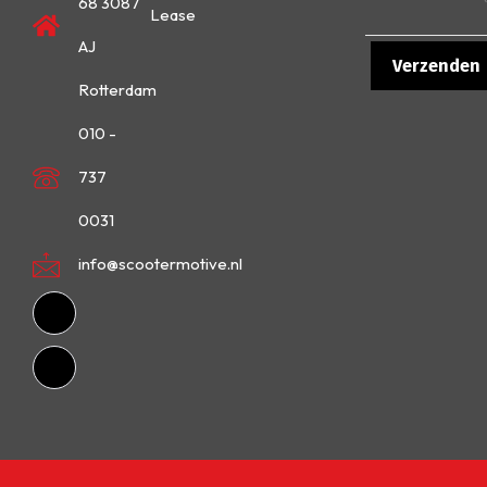
68 3087
Lease
AJ
Rotterdam
010 -
737
0031
info@scootermotive.nl