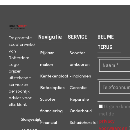
Navigatie
SERVICE
BEL ME
De grootste
scooterwinkel
TERUG
van
Rijklaar
Scooter
Rotterdam.
Lage
maken
omkeuren
prijzen,
Kentekenplaat
- inplannen
uitstekende
service en
Betaalopties
Garantie
persoonlijk
advies voor
Scooter
Reparatie
elke klant.
Ik ga akkoo
financiering
Onderhoud
met de
Sluisjesdijk
privacy
Financial
Schadeherstel
voorwaarden
(