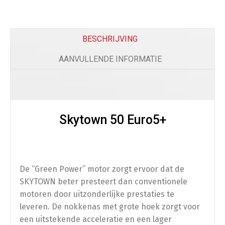
Comfort
Beenkleed Vespa Sprint / Primavera
(
+
€
179.0
BESCHRIJVING
AANVULLENDE INFORMATIE
Telefoon
Skytown 50 Euro5+
Telefoonhouder
(
+
€
50.00
)
De “Green Power” motor zorgt ervoor dat de
Bescherming
SKYTOWN beter presteert dan conventionele
motoren door uitzonderlijke prestaties te
Scooterhoes
(
+
€
50.00
)
leveren. De nokkenas met grote hoek zorgt voor
een uitstekende acceleratie en een lager