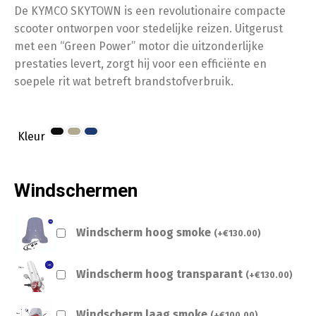
De KYMCO SKYTOWN is een revolutionaire compacte
scooter ontworpen voor stedelijke reizen. Uitgerust
met een “Green Power” motor die uitzonderlijke
prestaties levert, zorgt hij voor een efficiënte en
soepele rit wat betreft brandstofverbruik.
Kleur
Windschermen
Windscherm hoog smoke
(
+
€
130.00
)
Windscherm hoog transparant
(
+
€
130.00
)
Windscherm laag smoke
(
+
€
100.00
)