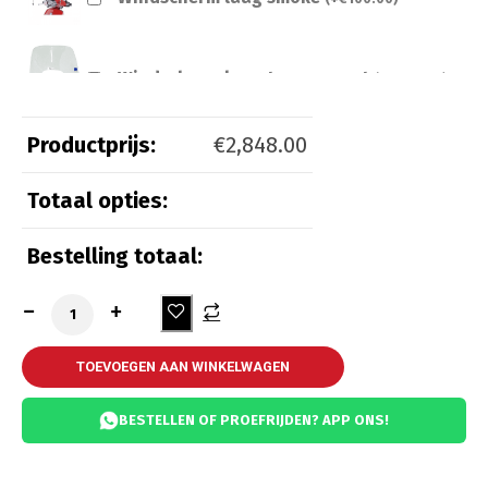
Windscherm laag transparant
(
+
€
100.00
)
Productprijs:
€
2,848.00
Totaal opties:
Beveiliging
Bestelling totaal:
Kettingslot ART 3
(
+
€
55.00
)
Kettingslot ART 4
(
+
€
65.00
)
TOEVOEGEN AAN WINKELWAGEN
BESTELLEN OF PROEFRIJDEN? APP ONS!