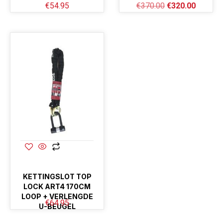
€
54.95
€
370.00
€
320.00
KETTINGSLOT TOP
LOCK ART4 170CM
LOOP + VERLENGDE
€
64.95
U-BEUGEL