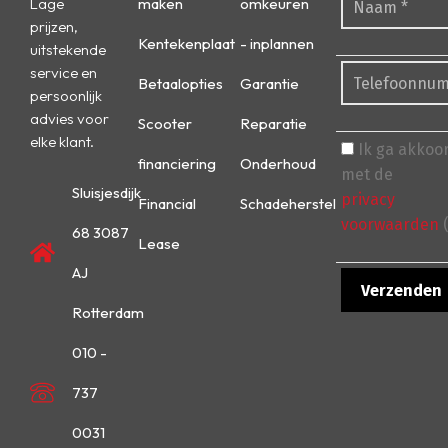
Lage
maken
omkeuren
prijzen,
Kentekenplaat
- inplannen
uitstekende
service en
Betaalopties
Garantie
persoonlijk
advies voor
Scooter
Reparatie
elke klant.
Ik ga akkoo
financiering
Onderhoud
met de
Sluisjesdijk
privacy
Financial
Schadeherstel
voorwaarden
(
68 3087
Lease
AJ
Rotterdam
010 -
737
0031