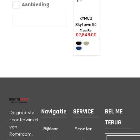
Aanbieding
KYMCO
Skytown 50
Euro5+
€
2,848.00
Navigatie
SERVICE
BEL ME
De grootste
scooterwinkel
TERUG
van
Rijklaar
Scooter
Rotterdam.