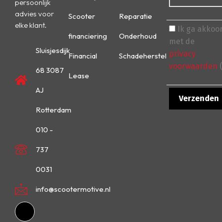
persoonlijk
advies voor
Scooter
Reparatie
elke klant.
Ik ga akkoo
financiering
Onderhoud
met de
Sluisjesdijk
privacy
Financial
Schadeherstel
voorwaarden
(
68 3087
Lease
AJ
Rotterdam
010 -
737
0031
info@scootermotive.nl