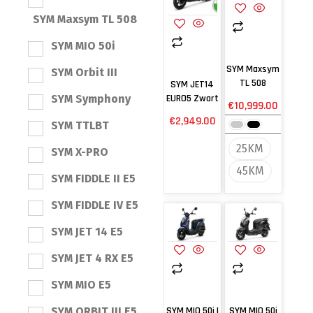
SYM Maxsym TL 508
SYM MIO 50i
SYM Maxsym
SYM Orbit III
TL 508
SYM JET14
EURO5 Zwart
SYM Symphony
€
10,999.00
€
2,949.00
SYM TTLBT
25KM
SYM X-PRO
45KM
SYM FIDDLE II E5
SYM FIDDLE IV E5
SYM JET 14 E5
SYM JET 4 RX E5
SYM MIO E5
SYM ORBIT III E5
SYM MIO 50i |
SYM MIO 50i