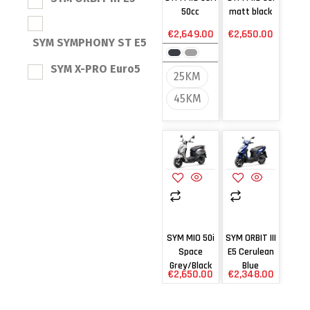
50cc
matt black
€
2,649.00
€
2,650.00
SYM SYMPHONY ST E5
SYM X-PRO Euro5
25KM
45KM
SYM MIO 50i
SYM ORBIT III
Space
E5 Cerulean
Grey/Black
Blue
€
2,650.00
€
2,348.00