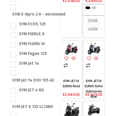
€
2,498.00
€
3,999.00
SYM E-Xpro 2.0 - vernieuwd
25KM
SYM ECHS 125
45KM
SYM FIDDLE II
SYM Fiddle IV
SYM Fugue 125
SYM Jet 14
SYM Jet 14 EVO 125 AC
SYM JET14
SYM JET14
EURO5 Rood
EURO5 Satin
SYM JET 4 RX
Submarine
€
2,949.00
€
2,949.00
Blue
SYM JET X 125 LC/ABS