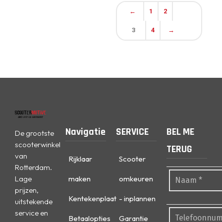
←
1
2
3
4
→
Navigatie
SERVICE
BEL ME
De grootste
scooterwinkel
TERUG
van
Rijklaar
Scooter
Rotterdam.
Lage
maken
omkeuren
prijzen,
Kentekenplaat
- inplannen
uitstekende
service en
Betaalopties
Garantie