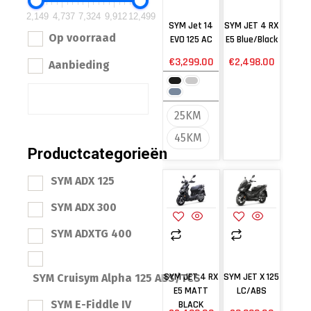
2,149
4,737
7,324
9,912
12,499
SYM Jet 14
SYM JET 4 RX
Op voorraad
EVO 125 AC
E5 Blue/Black
€
3,299.00
€
2,498.00
Aanbieding
25KM
45KM
Productcategorieën
SYM ADX 125
SYM ADX 300
SYM ADXTG 400
SYM JET 4 RX
SYM JET X 125
SYM Cruisym Alpha 125 ABS/TCS
E5 MATT
LC/ABS
SYM E-Fiddle IV
BLACK