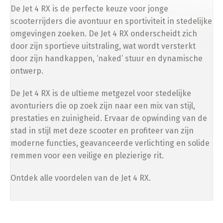
De Jet 4 RX is de perfecte keuze voor jonge
Telefoonhouder
scooterrijders die avontuur en sportiviteit in stedelijke
(
+
€
50.00
)
omgevingen zoeken. De Jet 4 RX onderscheidt zich
door zijn sportieve uitstraling, wat wordt versterkt
door zijn handkappen, ‘naked’ stuur en dynamische
Bescherming
ontwerp.
De Jet 4 RX is de ultieme metgezel voor stedelijke
Scooterhoes
avonturiers die op zoek zijn naar een mix van stijl,
(
+
€
50.00
)
prestaties en zuinigheid. Ervaar de opwinding van de
stad in stijl met deze scooter en profiteer van zijn
moderne functies, geavanceerde verlichting en solide
remmen voor een veilige en plezierige rit.
Opvoeren
Ontdek alle voordelen van de Jet 4 RX.
Afstelling op ±34 km/u (gedoogde snelheid)