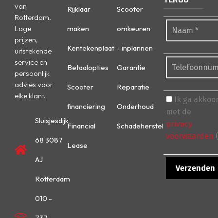
van
Rijklaar
Scooter
Rotterdam.
Lage
maken
omkeuren
prijzen,
Kentekenplaat
- inplannen
uitstekende
service en
Betaalopties
Garantie
persoonlijk
advies voor
Scooter
Reparatie
elke klant.
Ik ga akkoo
financiering
Onderhoud
met de
Sluisjesdijk
privacy
Financial
Schadeherstel
voorwaarden
(
68 3087
Lease
AJ
Rotterdam
010 -
737