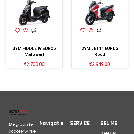
SYM FIDDLE IV EURO5
SYM JET14 EURO5
Mat zwart
Rood
€
2,700.00
€
2,949.00
Navigatie
SERVICE
BEL ME
De grootste
scooterwinkel
TERUG