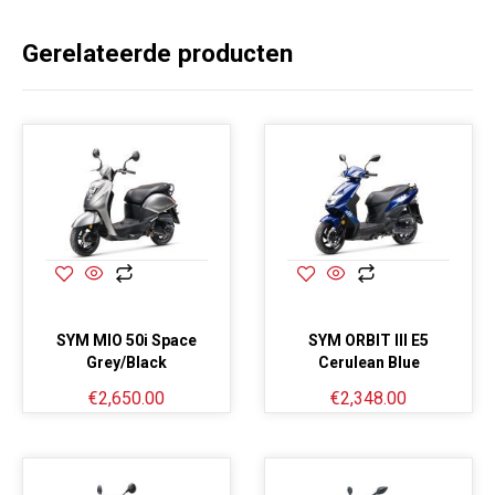
Afstelling op ±54 km/u (gedoogde snelheid)
Gerelateerde producten
SYM MIO 50i Space
SYM ORBIT III E5
Grey/Black
Cerulean Blue
€
2,650.00
€
2,348.00