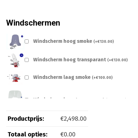
Windschermen
Windscherm hoog smoke
(
+
€
130.00
)
Windscherm hoog transparant
(
+
€
130.00
)
Windscherm laag smoke
(
+
€
100.00
)
Windscherm laag transparant
(
+
€
100.00
)
Productprijs:
€
2,498.00
Totaal opties:
€
0.00
Beveiliging