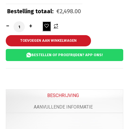
Bestelling totaal:
€
2,498.00
Kettingslot ART 3
(
+
€
55.00
)
Kettingslot ART 4
(
+
€
65.00
)
TOEVOEGEN AAN WINKELWAGEN
BESTELLEN OF PROEFRIJDEN? APP ONS!
Comfort
Beenkleed Vespa Sprint / Primavera
(
+
€
179.0
BESCHRIJVING
AANVULLENDE INFORMATIE
Telefoon