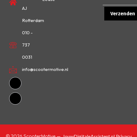
AJ
Rotterdam
010 -
737
0031
info@scootermotive.nl
© 2026 ScooterMotive —
JouwDigitaleAssistent.nl
Privacy