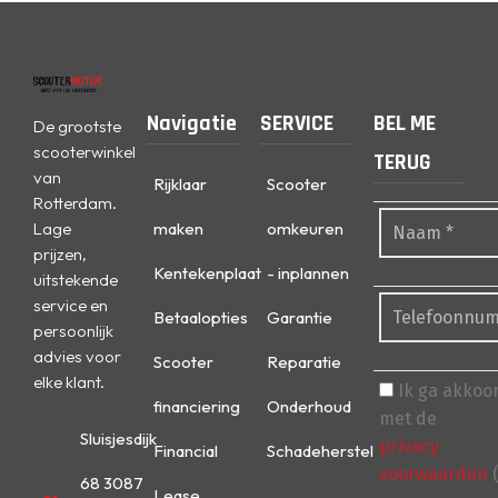
Navigatie
SERVICE
BEL ME
De grootste
scooterwinkel
TERUG
van
Rijklaar
Scooter
Rotterdam.
Lage
maken
omkeuren
prijzen,
Kentekenplaat
- inplannen
uitstekende
service en
Betaalopties
Garantie
persoonlijk
advies voor
Scooter
Reparatie
elke klant.
Ik ga akkoo
financiering
Onderhoud
met de
Sluisjesdijk
privacy
Financial
Schadeherstel
voorwaarden
(
68 3087
Lease