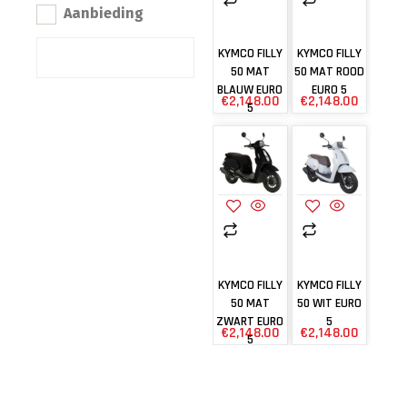
Aanbieding
KYMCO FILLY
KYMCO FILLY
50 MAT
50 MAT ROOD
BLAUW EURO
EURO 5
€
2,148.00
€
2,148.00
5
KYMCO FILLY
KYMCO FILLY
50 MAT
50 WIT EURO
ZWART EURO
5
€
2,148.00
€
2,148.00
5