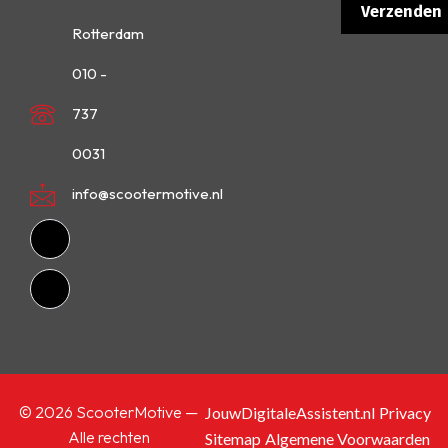
Rotterdam
010 -
737
0031
info@scootermotive.nl
© 2026 ScooterMotive —
JouwDigitaleAssistent.nl
Privacy
Alle rechten
Sitemap
Algemene Voorwaarden