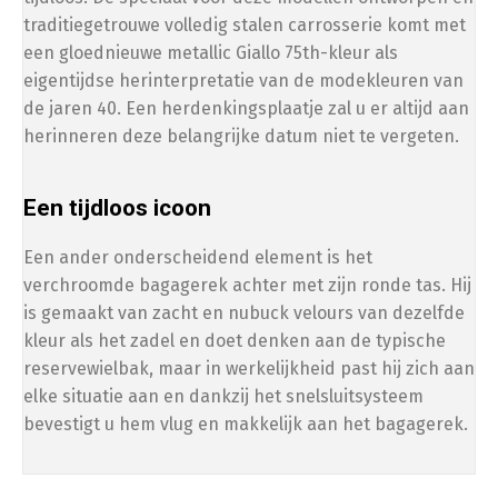
Opvoeren
traditiegetrouwe volledig stalen carrosserie komt met
een gloednieuwe metallic Giallo 75th-kleur als
eigentijdse herinterpretatie van de modekleuren van
Afstelling op ±34 km/u (gedoogde snelheid)
de jaren 40. Een herdenkingsplaatje zal u er altijd aan
herinneren deze belangrijke datum niet te vergeten.
Afstelling op ±54 km/u (gedoogde snelheid)
Een tijdloos icoon
Een ander onderscheidend element is het
verchroomde bagagerek achter met zijn ronde tas. Hij
is gemaakt van zacht en nubuck velours van dezelfde
kleur als het zadel en doet denken aan de typische
reservewielbak, maar in werkelijkheid past hij zich aan
elke situatie aan en dankzij het snelsluitsysteem
bevestigt u hem vlug en makkelijk aan het bagagerek.