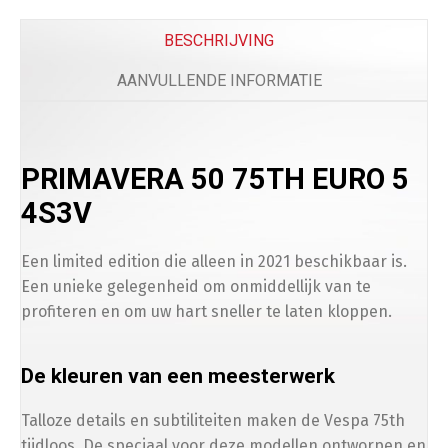
Beenkleed Vespa Sprint / Primavera
(
+
€
179.0
BESCHRIJVING
AANVULLENDE INFORMATIE
Telefoon
PRIMAVERA 50 75TH EURO 5
Telefoonhouder
(
+
€
50.00
)
4S3V
Een limited edition die alleen in 2021 beschikbaar is.
Een unieke gelegenheid om onmiddellijk van te
Bescherming
profiteren en om uw hart sneller te laten kloppen.
Scooterhoes
(
+
€
50.00
)
De kleuren van een meesterwerk
Talloze details en subtiliteiten maken de Vespa 75th
tijdloos. De speciaal voor deze modellen ontworpen en