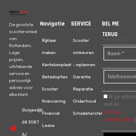
Navigatie
SERVICE
BEL ME
De grootste
scooterwinkel
TERUG
van
Rijklaar
Scooter
Rotterdam.
Lage
maken
omkeuren
prijzen,
Kentekenplaat
- inplannen
uitstekende
service en
Betaalopties
Garantie
persoonlijk
advies voor
Scooter
Reparatie
elke klant.
Ik ga akkoo
financiering
Onderhoud
met de
Sluisjesdijk
privacy
Financial
Schadeherstel
voorwaarden
(
68 3087
Lease
AJ