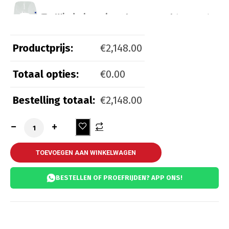
Windscherm laag transparant
(
+
€
100.00
)
Productprijs:
€
2,148.00
Totaal opties:
€
0.00
Beveiliging
Bestelling totaal:
€
2,148.00
Kettingslot ART 3
(
+
€
55.00
)
Kettingslot ART 4
(
+
€
65.00
)
TOEVOEGEN AAN WINKELWAGEN
BESTELLEN OF PROEFRIJDEN? APP ONS!
Comfort