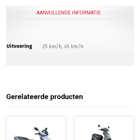
Beenkleed Vespa Sprint / Primavera
(
+
€
179.0
AANVULLENDE INFORMATIE
Telefoon
Uitvoering
25 km/h, 45 km/h
Telefoonhouder
(
+
€
50.00
)
Bescherming
Gerelateerde producten
Scooterhoes
(
+
€
50.00
)