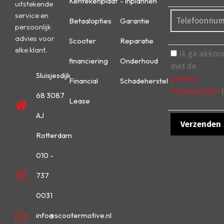
Kentekenplaat
- inplannen
uitstekende
service en
Betaalopties
Garantie
persoonlijk
advies voor
Scooter
Reparatie
elke klant.
Ik ga akkoo
financiering
Onderhoud
met de
Sluisjesdijk
privacy
Financial
Schadeherstel
voorwaarden
(
68 3087
Lease
AJ
Rotterdam
010 -
737
0031
info@scootermotive.nl