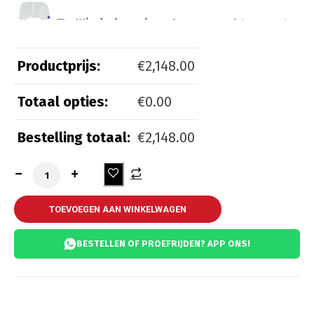
Windscherm laag transparant
(
+
€
100.00
)
Productprijs:
€
2,148.00
Totaal opties:
€
0.00
Beveiliging
Bestelling totaal:
€
2,148.00
Kettingslot ART 3
(
+
€
55.00
)
Kettingslot ART 4
(
+
€
65.00
)
TOEVOEGEN AAN WINKELWAGEN
BESTELLEN OF PROEFRIJDEN? APP ONS!
Comfort