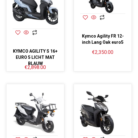
Opvoeren
Afstelling op ±34 km/u (gedoogde snelheid)
Kymco Agility FR 12-
inch Lang Oak euro5
Afstelling op ±54 km/u (gedoogde snelheid)
KYMCO AGILITY S 16+
€
2,350.00
EURO 5 LICHT MAT
BLAUW
€
2,898.00