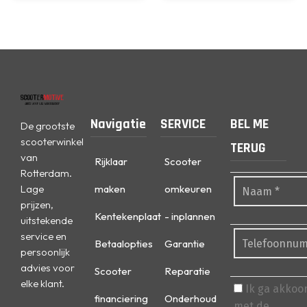
Navigatie
SERVICE
BEL ME
De grootste
scooterwinkel
TERUG
van
Rijklaar
Scooter
Rotterdam.
Lage
maken
omkeuren
prijzen,
Kentekenplaat
- inplannen
uitstekende
service en
Betaalopties
Garantie
persoonlijk
advies voor
Scooter
Reparatie
elke klant.
Ik ga akkoo
financiering
Onderhoud
met de