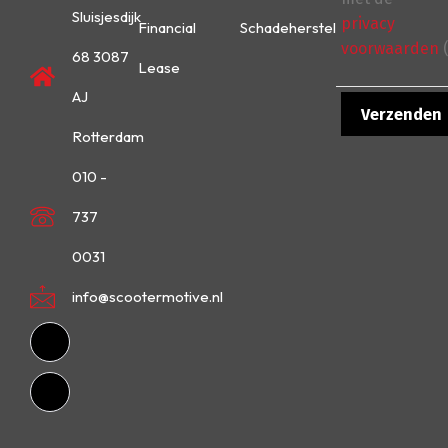
Sluisjesdijk
privacy
Financial
Schadeherstel
voorwaarden
(
68 3087
Lease
AJ
Rotterdam
010 -
737
0031
info@scootermotive.nl