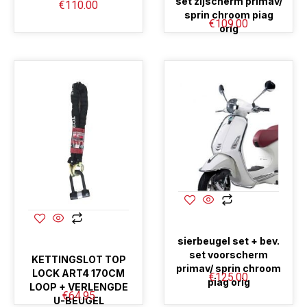
set zijscherm primav/
€
110.00
sprin chroom piag
€
109.00
orig
sierbeugel set + bev.
set voorscherm
KETTINGSLOT TOP
primav/ sprin chroom
LOCK ART4 170CM
€
125.00
piag orig
LOOP + VERLENGDE
€
64.95
U-BEUGEL