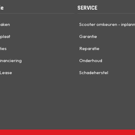
ie
SERVICE
maken
Scooter omkeuren - inplan
plaat
Garantie
ties
Reparatie
inanciering
Onderhoud
 Lease
Schadeherstel