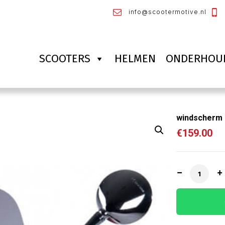
info@scootermotive.nl
SCOOTERS
HELMEN
ONDERHOU
windscherm 
€
159.00