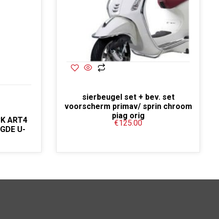
sierbeugel set + bev. set
voorscherm primav/ sprin chroom
piag orig
K ART4
€
125.00
GDE U-