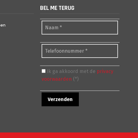
BEL ME TERUG
nen
Ik ga akkoord met de
privacy
voorwaarden
(*)