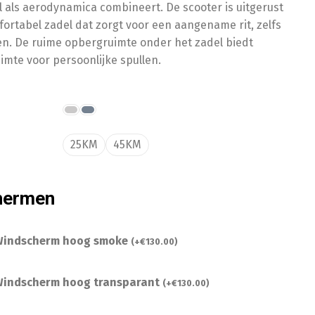
jl als aerodynamica combineert. De scooter is uitgerust
ortabel zadel dat zorgt voor een aangename rit, zelfs
ten. De ruime opbergruimte onder het zadel biedt
imte voor persoonlijke spullen.
25KM
45KM
hermen
indscherm hoog smoke
(
+
€
130.00
)
indscherm hoog transparant
(
+
€
130.00
)