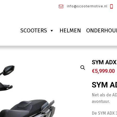
info@scootermotive.nl
SCOOTERS
HELMEN
ONDERHOU
SYM ADX
€
5,999.00
SYM A
Net als de AD
avontuur.
De SYM ADX 3