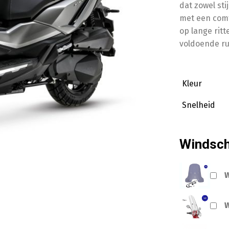
dat zowel sti
met een comf
op lange rit
voldoende ru
Kleur
Snelheid
Windsc
W
W