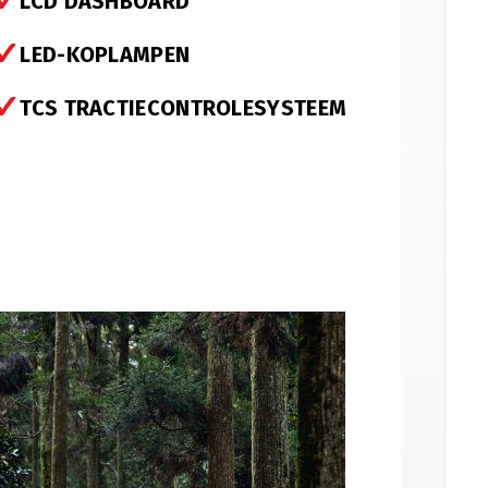
✓
LCD DASHBOARD
✓
LED-KOPLAMPEN
en
✓
TCS TRACTIECONTROLESYSTEEM
fstelling op ±34 km/u (gedoogde snelheid)
(
+
€
99.00
)
fstelling op ±54 km/u (gedoogde snelheid)
(
+
€
99.00
)