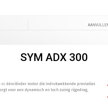
Comfor
B
AANVULLEN
Telefoo
SYM ADX 300
T
,3 cc ééncilinder motor die indrukwekkende prestaties
Besche
orgt voor een dynamisch en toch zuinig rijgedrag,
S