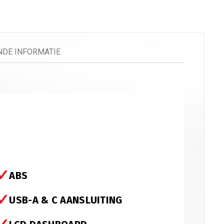
t
eenkleed Vespa Sprint / Primavera
(
+
€
179.00
)
DE INFORMATIE
n
elefoonhouder
(
+
€
50.00
)
✓
ABS
rming
✓
USB-A & C AANSLUITING
cooterhoes
(
+
€
50.00
)