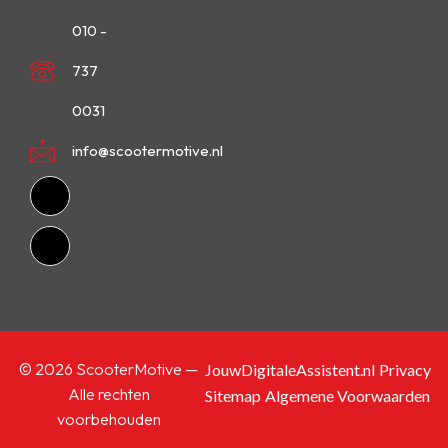
010 -
737
0031
info@scootermotive.nl
© 2026 ScooterMotive —
JouwDigitaleAssistent.nl
Privacy
Alle rechten
Sitemap
Algemene Voorwaarden
voorbehouden