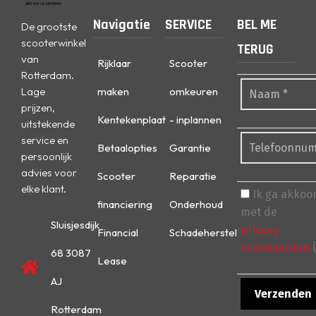
Navigatie
SERVICE
BEL ME
De grootste
scooterwinkel
TERUG
van
Rijklaar
Scooter
Rotterdam.
Lage
maken
omkeuren
prijzen,
Kentekenplaat
- inplannen
uitstekende
service en
Betaalopties
Garantie
persoonlijk
advies voor
Scooter
Reparatie
elke klant.
Ik ga akkoo
financiering
Onderhoud
met de
Sluisjesdijk
privacy
Financial
Schadeherstel
voorwaarden
(
68 3087
Lease
AJ
Rotterdam