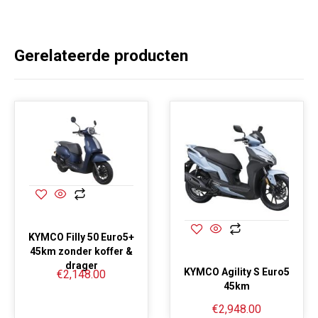
Gerelateerde producten
KYMCO Filly 50 Euro5+
45km zonder koffer &
drager
KYMCO Agility S Euro5
€
2,148.00
45km
€
2,948.00