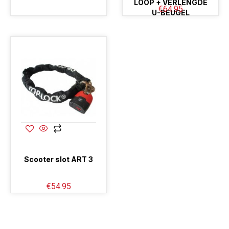
LOOP + VERLENGDE
€
64.95
U-BEUGEL
Scooter slot ART 3
€
54.95