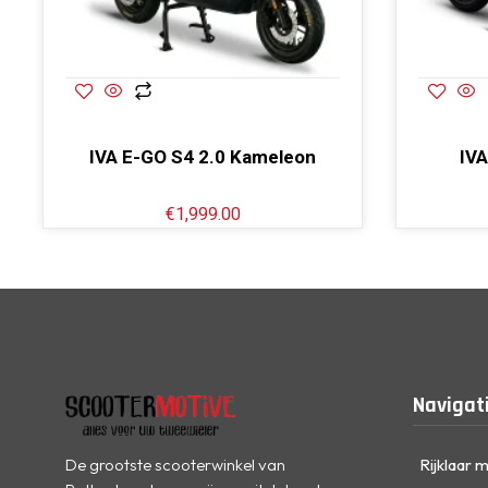
IVA E-GO S4 2.0 Kameleon
IV
€
1,999.00
Navigat
De grootste scooterwinkel van
Rijklaar 