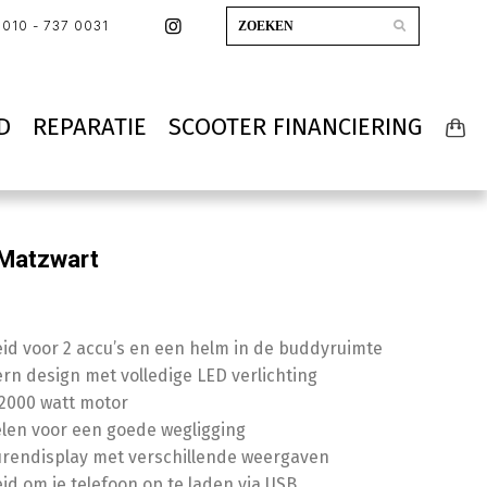
010 - 737 0031
D
REPARATIE
SCOOTER FINANCIERING
Matzwart
id voor 2 accu’s en een helm in de buddyruimte
n design met volledige LED verlichting
 2000 watt motor
elen voor een goede wegligging
eurendisplay met verschillende weergaven
id om je telefoon op te laden via USB