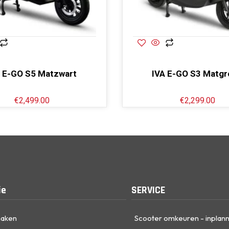
A E-GO S5 Matzwart
IVA E-GO S3 Matg
€
2,499.00
€
2,299.00
ie
SERVICE
maken
Scooter omkeuren - inplan