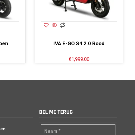
roen
IVA E-GO S4 2.0 Rood
€
1,999.00
BEL ME TERUG
nen