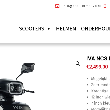
info@scootermotive.nl
SCOOTERS
HELMEN
ONDERHOU
IVA NCS 
€
2,499.00
Mogelijkhe
Zeer moder
Krachtige
12 inch wi
7 inch kl
Mogelijkhe