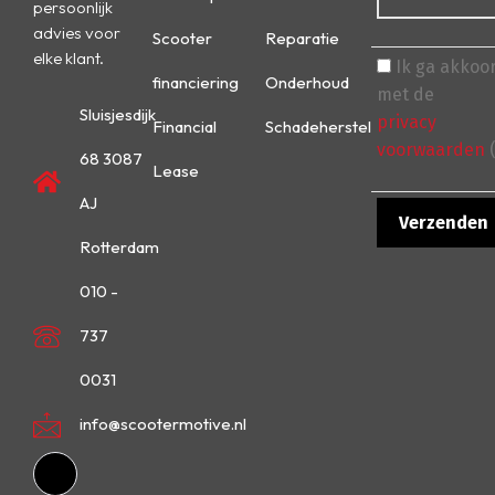
persoonlijk
advies voor
Scooter
Reparatie
elke klant.
Ik ga akkoo
financiering
Onderhoud
met de
Sluisjesdijk
privacy
Financial
Schadeherstel
voorwaarden
(
68 3087
Lease
AJ
Rotterdam
010 -
737
0031
info@scootermotive.nl