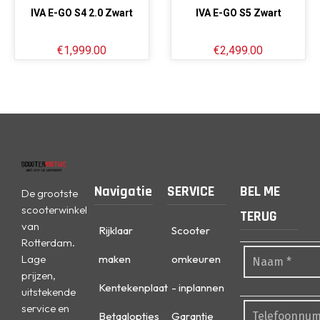
IVA E-GO S4 2.0 Zwart
IVA E-GO S5 Zwart
€
1,999.00
€
2,499.00
Navigatie
SERVICE
BEL ME
De grootste
scooterwinkel
TERUG
van
Rijklaar
Scooter
Rotterdam.
Lage
maken
omkeuren
prijzen,
Kentekenplaat
- inplannen
uitstekende
service en
Betaalopties
Garantie