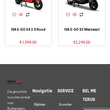
IVA E-GO S4 2.0 Rood
IVA E-GO S3 Matzwart
€
1,999.00
€
2,299.00
Navigatie
SERVICE
BEL ME
De grootste
scooterwinkel
TERUG
van
Rijklaar
Scooter
Rotterdam.