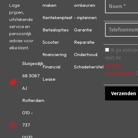
Lage
maken
omkeuren
prijzen,
Kentekenplaat
- inplannen
uitstekende
service en
Betaalopties
Garantie
persoonlijk
advies voor
Scooter
Reparatie
elke klant.
Ik ga akkoo
financiering
Onderhoud
met de
Sluisjesdijk
privacy
Financial
Schadeherstel
voorwaarden
(
68 3087
Lease
AJ
Rotterdam
010 -
737
0031