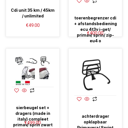
Cdi unit 35 km / 45km
/ unlimited
toerenbegrenzer cdi
+ afstandsbediening
€
49.00
ecu 4t3v i-get/
€
400.00
primav/ sprin/ zip-
eu4 o
sierbeugel set +
dragers (made in
achterdrager
italy) compleet
opklapbaar
€
499.00
primav/ sprin zwart
Primavera/ Sprint