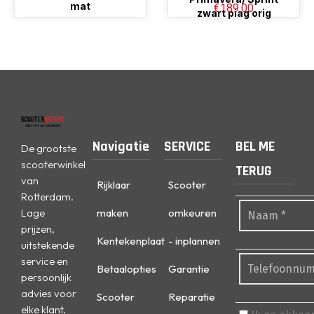
mat
€
189.00
zwart piag orig
Navigatie
SERVICE
BEL ME
De grootste
scooterwinkel
TERUG
van
Rijklaar
Scooter
Rotterdam.
Lage
maken
omkeuren
prijzen,
Kentekenplaat
- inplannen
uitstekende
service en
Betaalopties
Garantie
persoonlijk
advies voor
Scooter
Reparatie
elke klant.