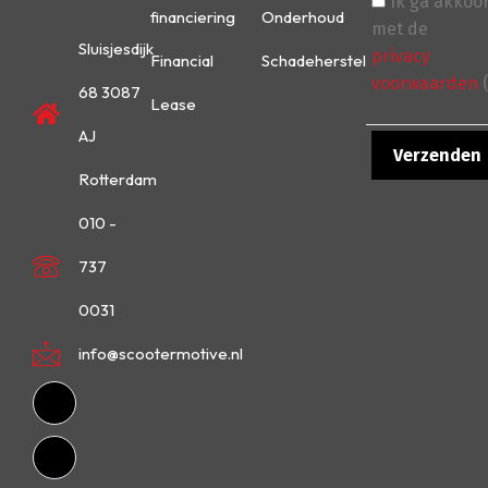
Ik ga akkoo
financiering
Onderhoud
met de
Sluisjesdijk
privacy
Financial
Schadeherstel
voorwaarden
(
68 3087
Lease
AJ
Rotterdam
010 -
737
0031
info@scootermotive.nl