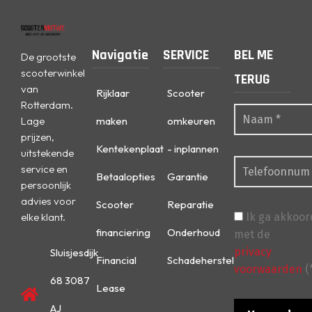
Navigatie
SERVICE
BEL ME
De grootste
scooterwinkel
TERUG
van
Rijklaar
Scooter
Rotterdam.
Lage
maken
omkeuren
prijzen,
Kentekenplaat
- inplannen
uitstekende
service en
Betaalopties
Garantie
persoonlijk
advies voor
Scooter
Reparatie
elke klant.
Ik ga akkoor
financiering
Onderhoud
met de
privacy
Sluisjesdijk
Financial
Schadeherstel
voorwaarden
(
68 3087
Lease
AJ