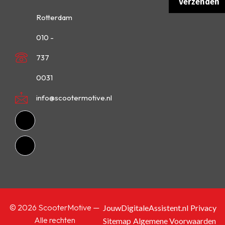
Rotterdam
010 -
737
0031
info@scootermotive.nl
© 2026 ScooterMotive —
JouwDigitaleAssistent.nl
Privacy
Alle rechten
Sitemap
Algemene Voorwaarden