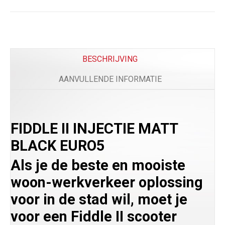
Comfort
Beenkleed Vespa Sprint / Primavera
(
+
€
179.0
BESCHRIJVING
AANVULLENDE INFORMATIE
Telefoon
FIDDLE II INJECTIE MATT
Telefoonhouder
(
+
€
50.00
)
BLACK EURO5
Als je de beste en mooiste
woon-werkverkeer oplossing
Bescherming
voor in de stad wil, moet je
voor een Fiddle II scooter
Scooterhoes
(
+
€
50.00
)