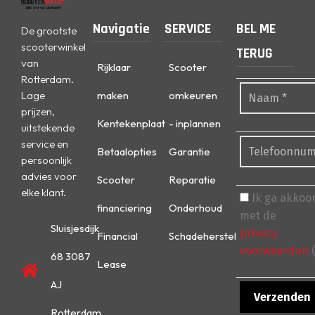
Navigatie
SERVICE
BEL ME
De grootste
scooterwinkel
TERUG
van
Rijklaar
Scooter
Rotterdam.
Lage
maken
omkeuren
prijzen,
Kentekenplaat
- inplannen
uitstekende
service en
Betaalopties
Garantie
persoonlijk
advies voor
Scooter
Reparatie
elke klant.
Ik ga akkoo
financiering
Onderhoud
met de
Sluisjesdijk
privacy
Financial
Schadeherstel
voorwaarden
(
68 3087
Lease
AJ
Rotterdam