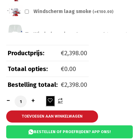
Windscherm laag smoke
(
+
€
100.00
)
Windscherm laag transparant
(
+
€
100.00
)
Productprijs:
€
2,398.00
Totaal opties:
€
0.00
Beveiliging
Bestelling totaal:
€
2,398.00
Kettingslot ART 3
(
+
€
55.00
)
Kettingslot ART 4
(
+
€
65.00
)
TOEVOEGEN AAN WINKELWAGEN
BESTELLEN OF PROEFRIJDEN? APP ONS!