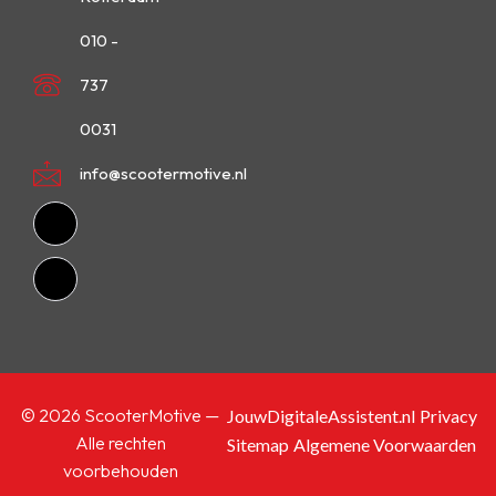
010 -
737
0031
info@scootermotive.nl
© 2026 ScooterMotive —
JouwDigitaleAssistent.nl
Privacy
Alle rechten
Sitemap
Algemene Voorwaarden
voorbehouden