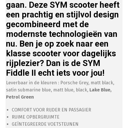
gaan. Deze SYM scooter heeft
een prachtig en stijlvol design
gecombineerd met de
Opvoeren
modernste technologieën van
nu. Ben je op zoek naar een
Afstelling op ±34 km/u (gedoogde snelheid)
klasse scooter voor dagelijks
rijplezier? Dan is de SYM
Afstelling op ±54 km/u (gedoogde snelheid)
Fiddle II echt iets voor jou!
Leverbaar in de kleuren : Porsche Grey, matt black,
satin submarine blue, matt blue, black,
Lake Blue,
Petrol Green
COMFORT VOOR RIJDER EN PASSAGIER
RUIME OPBERGRUIMTE
GEÏNTEGREERDE VOETSTEUNEN