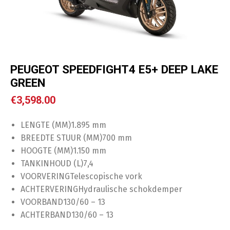
PEUGEOT SPEEDFIGHT4 E5+ DEEP LAKE
GREEN
€
3,598.00
LENGTE (MM)
1.895 mm
BREEDTE STUUR (MM)
700 mm
HOOGTE (MM)
1.150 mm
TANKINHOUD (L)
7,4
VOORVERING
Telescopische vork
ACHTERVERING
Hydraulische schokdemper
VOORBAND
130/60 – 13
ACHTERBAND
130/60 – 13