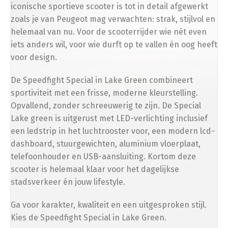
iconische sportieve scooter is tot in detail afgewerkt
zoals je van Peugeot mag verwachten: strak, stijlvol en
Telefoonhouder
(
+
€
50.00
)
helemaal van nu. Voor de scooterrijder wie nét even
iets anders wil, voor wie durft op te vallen én oog heeft
voor design.
Bescherming
De Speedfight Special in Lake Green combineert
sportiviteit met een frisse, moderne kleurstelling.
Opvallend, zonder schreeuwerig te zijn. De Special
Scooterhoes
(
+
€
50.00
)
Lake green is uitgerust met LED-verlichting inclusief
een ledstrip in het luchtrooster voor, een modern lcd-
dashboard, stuurgewichten, aluminium vloerplaat,
telefoonhouder en USB-aansluiting. Kortom deze
Opvoeren
scooter is helemaal klaar voor het dagelijkse
stadsverkeer én jouw lifestyle.
Afstelling op ±34 km/u (gedoogde snelheid)
Ga voor karakter, kwaliteit en een uitgesproken stijl.
Kies de Speedfight Special in Lake Green.