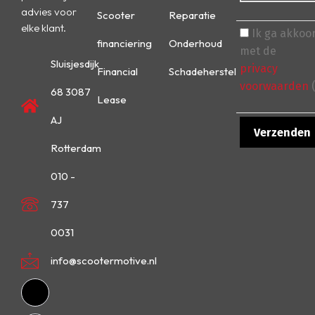
advies voor
Scooter
Reparatie
elke klant.
Ik ga akkoo
financiering
Onderhoud
met de
Sluisjesdijk
privacy
Financial
Schadeherstel
voorwaarden
(
68 3087
Lease
AJ
Rotterdam
010 -
737
0031
info@scootermotive.nl