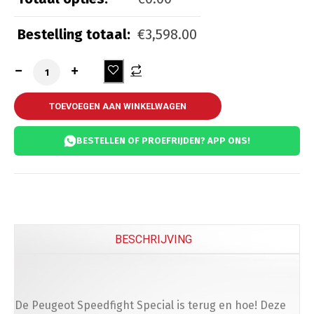
Beveiliging
Bestelling totaal:
€
3,598.00
Kettingslot ART 3
(
+
€
55.00
)
Kettingslot ART 4
(
+
€
65.00
)
TOEVOEGEN AAN WINKELWAGEN
BESTELLEN OF PROEFRIJDEN? APP ONS!
Comfort
Beenkleed Vespa Sprint / Primavera
(
+
€
179.0
BESCHRIJVING
Telefoon
De Peugeot Speedfight Special is terug en hoe! Deze