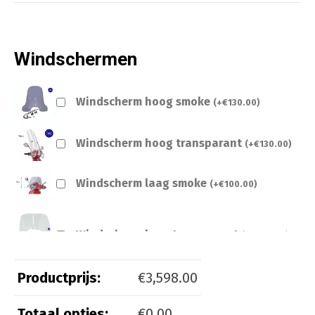
Windschermen
Windscherm hoog smoke
(
+
€
130.00
)
Windscherm hoog transparant
(
+
€
130.00
)
Windscherm laag smoke
(
+
€
100.00
)
Windscherm laag transparant
(
+
€
100.00
)
Productprijs:
€
3,598.00
Totaal opties:
€
0.00