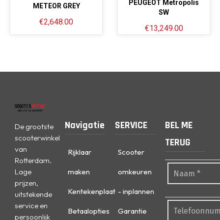
PEUGEOT Metropolis
METEOR GREY
SW
€
2,648.00
€
13,249.00
Navigatie
SERVICE
BEL ME
De grootste
scooterwinkel
TERUG
van
Rijklaar
Scooter
Rotterdam.
Lage
maken
omkeuren
prijzen,
Kentekenplaat
- inplannen
uitstekende
service en
Betaalopties
Garantie
persoonlijk