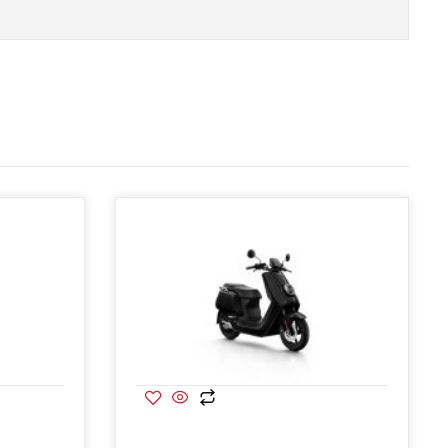
fstelling op ±34 km/u (gedoogde snelheid)
(
+
€
99.00
)
fstelling op ±54 km/u (gedoogde snelheid)
(
+
€
99.00
)