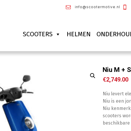
info@scootermotive.nl
SCOOTERS
HELMEN
ONDERHOU
Niu M + S
€
2,749.00
Niu levert e
Niu is een j
Niu kenmerke
scooters wor
beschikbare 