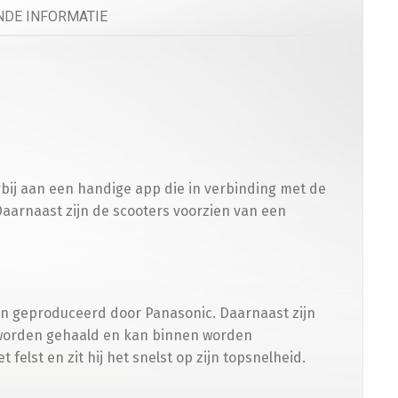
DE INFORMATIE
n
elefoonhouder
(
+
€
50.00
)
bij aan een handige app die in verbinding met de
Daarnaast zijn de scooters voorzien van een
rming
cooterhoes
(
+
€
50.00
)
den geproduceerd door Panasonic. Daarnaast zijn
r worden gehaald en kan binnen worden
 felst en zit hij het snelst op zijn topsnelheid.
en