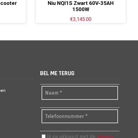
Scooter
Niu NQI1S Zwart 60V-35AH
1500W
€
3,145.00
BEL ME TERUG
nen
Ik ga akkoord met de
privacy