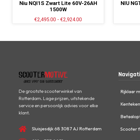
Niu NQI1S Zwart Lite 60V-26AH
NIU NGT
1500W
€
2,495.00
-
€
2,924.00
Navigat
De grootste scooterwinkel van
Rijklaar 
Rotterdam. Lage prijzen, uitstekende
Kenteken
service en persoonlijk advies voor elke
klant.
Betaalop
Sluisjesdijk 68 3087 AJ Rotterdam
Scooter f