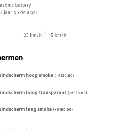
asonic battery
2 jaar op de accu
25 km/h
45 km/h
hermen
indscherm hoog smoke
(
+
€
130.00
)
indscherm hoog transparant
(
+
€
130.00
)
indscherm laag smoke
(
+
€
100.00
)
indscherm laag transparant
(
+
€
100.00
)