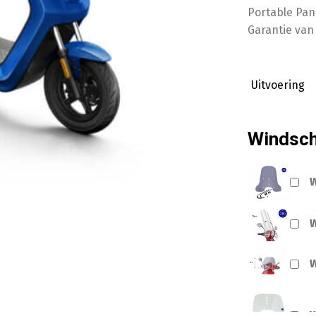
Portable Pan
Garantie van 
Uitvoering
Windsc
W
W
W
W