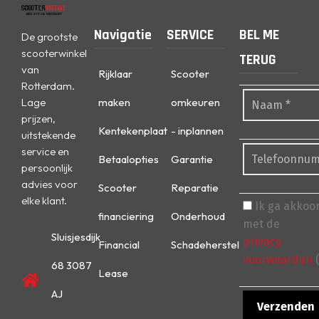
Navigatie
SERVICE
BEL ME
De grootste
scooterwinkel
TERUG
van
Rijklaar
Scooter
Rotterdam.
Lage
maken
omkeuren
prijzen,
Kentekenplaat
- inplannen
uitstekende
service en
Betaalopties
Garantie
persoonlijk
advies voor
Scooter
Reparatie
elke klant.
Ik ga akkoo
financiering
Onderhoud
met de
Sluisjesdijk
privacy
Financial
Schadeherstel
voorwaarden
(
68 3087
Lease
AJ