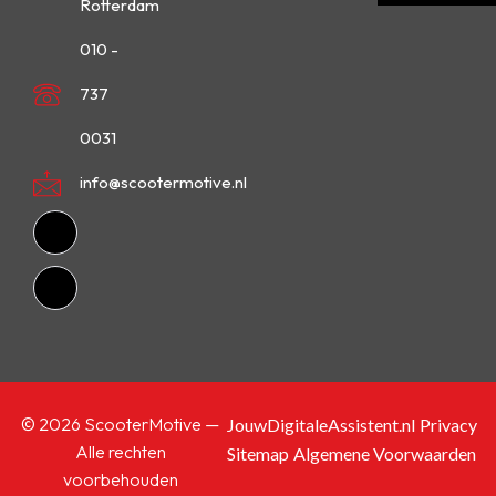
Rotterdam
010 -
737
0031
info@scootermotive.nl
© 2026 ScooterMotive —
JouwDigitaleAssistent.nl
Privacy
Alle rechten
Sitemap
Algemene Voorwaarden
voorbehouden