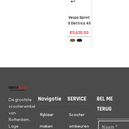
Vespa Sprint
S Elettrica 45
€
5,630.00
Navigatie
SERVICE
BEL ME
De grootste
scooterwinkel
TERUG
van
Rijklaar
Scooter
Rotterdam.
Lage
maken
omkeuren