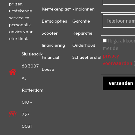
prijzen,
Kentekenplaat
- inplannen
uitstekende
service en
Betaalopties
Garantie
persoonlijk
advies voor
Scooter
Reparatie
elke klant.
Ik ga akkoo
financiering
Onderhoud
met de
Sluisjesdijk
privacy
Financial
Schadeherstel
voorwaarden
(
68 3087
Lease
AJ
Rotterdam
010 -
737
0031