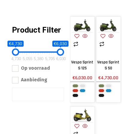
Product Filter
€4,730
€6,030
4,730
5,055
5,380
5,705
6,030
Vespa Sprint
Vespa Sprint
Op voorraad
S 125
S 50
€
6,030.00
€
4,730.00
Aanbieding