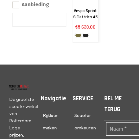
Aanbieding
Vespa Sprint
S Elettrica 45
€
5,630.00
Navigatie
SERVICE
BEL ME
De grootste
scooterwinkel
TERUG
van
Rijklaar
Scooter
Rotterdam.
Lage
maken
omkeuren
prijzen,