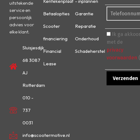
Kentekenplaat
- inplannen
uitstekende
service en
Betaalopties
Garantie
persoonlijk
advies voor
Scooter
Reparatie
elke klant.
Ik ga akkoo
financiering
Onderhoud
met de
Sluisjesdijk
privacy
Financial
Schadeherstel
voorwaarden
(
68 3087
Lease
AJ
Rotterdam
010 -
737
0031
info@scootermotive.nl