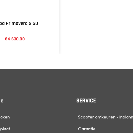
pa Primavera S 50
€
4,630.00
ie
SERVICE
maken
Scooter omkeuren - inplan
plaat
Garantie