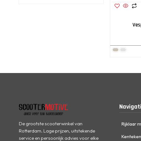
Ves
Navigat
De grootste scooterwinkel van
Rijklaar 
Rotterdam. Lage prijzen, uitstekende
Kenteken
service en persoonlijk advies voor elke