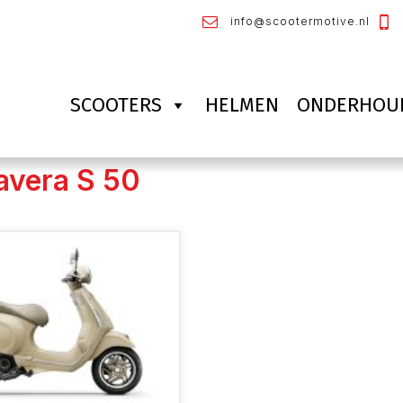
info@scootermotive.nl
SCOOTERS
HELMEN
ONDERHOU
avera S 50