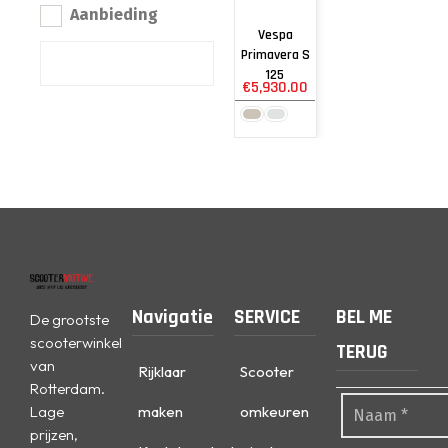
Aanbieding
Vespa
Primavera S
125
€
5,930.00
Navigatie
SERVICE
BEL ME
De grootste
scooterwinkel
TERUG
van
Rijklaar
Scooter
Rotterdam.
Lage
maken
omkeuren
prijzen,