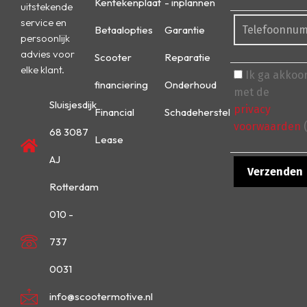
Kentekenplaat
- inplannen
uitstekende
service en
Betaalopties
Garantie
persoonlijk
advies voor
Scooter
Reparatie
elke klant.
Ik ga akkoo
financiering
Onderhoud
met de
Sluisjesdijk
privacy
Financial
Schadeherstel
voorwaarden
(
68 3087
Lease
AJ
Rotterdam
010 -
737
0031
info@scootermotive.nl