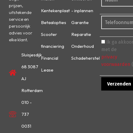
prijzen,
Kentekenplaat
- inplannen
uitstekende
service en
Betaalopties
Garantie
persoonlijk
advies voor
Scooter
Reparatie
elke klant.
Ik ga akkoo
financiering
Onderhoud
met de
Sluisjesdijk
privacy
Financial
Schadeherstel
voorwaarden
(
68 3087
Lease
AJ
Rotterdam
010 -
737
0031