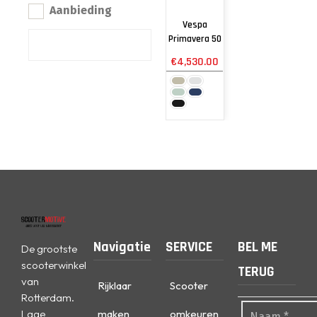
Aanbieding
Vespa
Primavera 50
€
4,530.00
Navigatie
SERVICE
BEL ME
De grootste
scooterwinkel
TERUG
van
Rijklaar
Scooter
Rotterdam.
Lage
maken
omkeuren