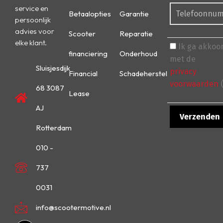
service en
Betaalopties
Garantie
persoonlijk
advies voor
Scooter
Reparatie
elke klant.
Ik ga akkoo
financiering
Onderhoud
met de
Sluisjesdijk
privacy
Financial
Schadeherstel
voorwaarden
(
68 3087
Lease
AJ
Rotterdam
010 -
737
0031
info@scootermotive.nl