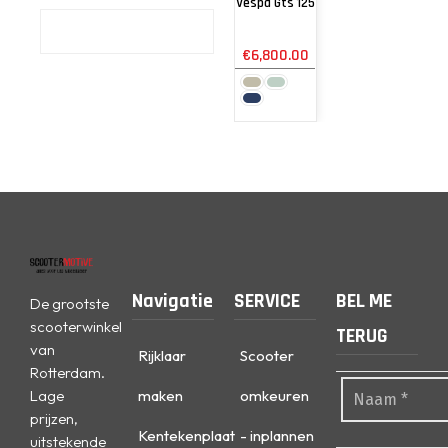
Vespa Gts 125
€
6,800.00
Navigatie
SERVICE
BEL ME
De grootste
scooterwinkel
TERUG
van
Rijklaar
Scooter
Rotterdam.
Lage
maken
omkeuren
prijzen,
Kentekenplaat
- inplannen
uitstekende