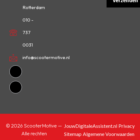
Rotterdam
010 -
737
0031
info@scootermotive.nl
© 2026 ScooterMotive —
JouwDigitaleAssistent.nl
Privacy
Alle rechten
Sitemap
Algemene Voorwaarden