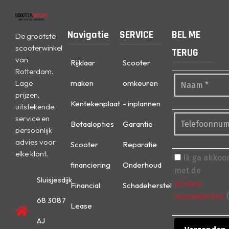
Navigatie
SERVICE
BEL ME
De grootste
scooterwinkel
TERUG
van
Rijklaar
Scooter
Rotterdam.
Lage
maken
omkeuren
prijzen,
Kentekenplaat
- inplannen
uitstekende
service en
Betaalopties
Garantie
persoonlijk
advies voor
Scooter
Reparatie
elke klant.
Ik ga akkoo
financiering
Onderhoud
met de
Sluisjesdijk
privacy
Financial
Schadeherstel
voorwaarden
(
68 3087
Lease
AJ