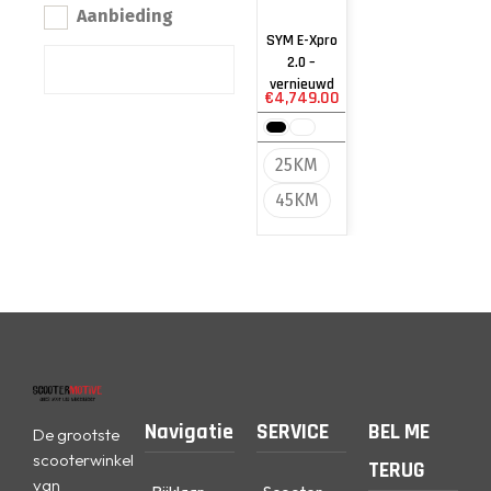
Aanbieding
SYM E-Xpro
2.0 –
vernieuwd
€
4,749.00
25KM
45KM
Navigatie
SERVICE
BEL ME
De grootste
scooterwinkel
TERUG
van