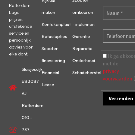
Rijklaar
Scooter
Rotterdam.
Lage
maken
omkeuren
prijzen,
Kentekenplaat
- inplannen
uitstekende
service en
Betaalopties
Garantie
persoonlijk
advies voor
Scooter
Reparatie
elke klant.
Ik ga akkoo
financiering
Onderhoud
met de
Sluisjesdijk
privacy
Financial
Schadeherstel
voorwaarden
(
68 3087
Lease
AJ
Rotterdam
010 -
737