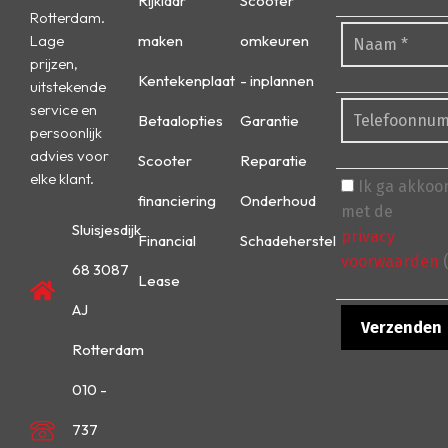
Rijklaar
Scooter
Rotterdam.
Lage
maken
omkeuren
prijzen,
Kentekenplaat
- inplannen
uitstekende
service en
Betaalopties
Garantie
persoonlijk
advies voor
Scooter
Reparatie
elke klant.
Ik ga akkoo
financiering
Onderhoud
met de
Sluisjesdijk
privacy
Financial
Schadeherstel
voorwaarden
(
68 3087
Lease
AJ
Rotterdam
010 -
737