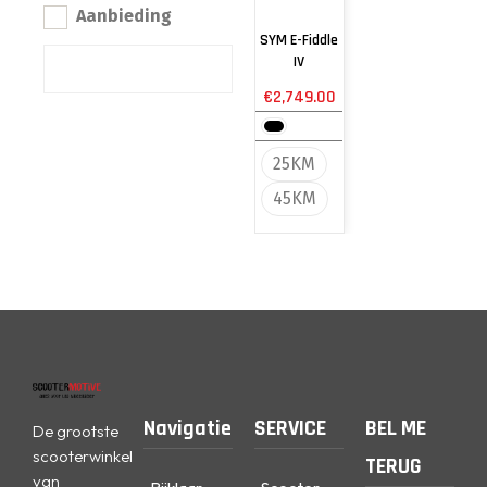
Aanbieding
SYM E-Fiddle
IV
€
2,749.00
25KM
45KM
Navigatie
SERVICE
BEL ME
De grootste
scooterwinkel
TERUG
van