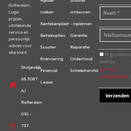
Rijklaar
Scooter
Rotterdam.
Lage
maken
omkeuren
prijzen,
Kentekenplaat
- inplannen
uitstekende
service en
Betaalopties
Garantie
persoonlijk
advies voor
Scooter
Reparatie
elke klant.
Ik ga akkoo
financiering
Onderhoud
met de
Sluisjesdijk
privacy
Financial
Schadeherstel
voorwaarden
(
68 3087
Lease
AJ
Rotterdam
010 -
737