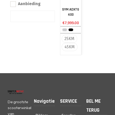
Aanbieding
SYM ADXTG
400
€
7,999.00
25KM
45KM
Navigatie
SERVICE
BEL ME
De grootste
scooterwinkel
TERUG
van