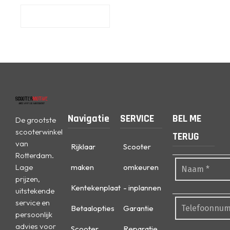
Navigatie
SERVICE
BEL ME
De grootste
scooterwinkel
TERUG
van
Rijklaar
Scooter
Rotterdam.
Lage
maken
omkeuren
prijzen,
Kentekenplaat
- inplannen
uitstekende
service en
Betaalopties
Garantie
persoonlijk
advies voor
Scooter
Reparatie