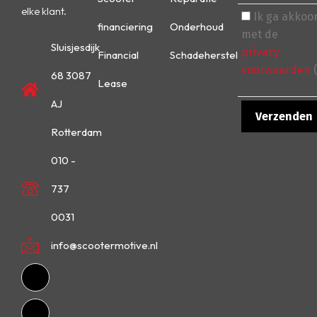
elke klant.
Ik ga akkoo
financiering
Onderhoud
met de
Sluisjesdijk
privacy
Financial
Schadeherstel
voorwaarden
(
68 3087
Lease
AJ
Rotterdam
010 -
737
0031
info@scootermotive.nl