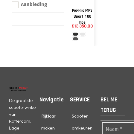
Aanbieding
Piaggio MP3
Sport 400
hpe
€
13,350.00
Navigatie
SERVICE
BEL ME
De grootste
scooterwinkel
TERUG
van
Rijklaar
Scooter
Rotterdam.
Lage
maken
omkeuren