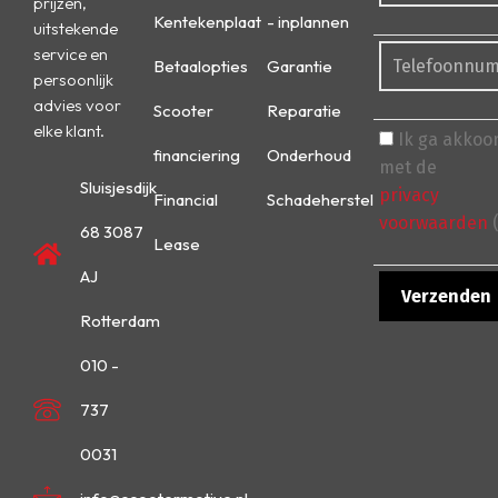
prijzen,
Kentekenplaat
- inplannen
uitstekende
service en
Betaalopties
Garantie
persoonlijk
advies voor
Scooter
Reparatie
elke klant.
Ik ga akkoo
financiering
Onderhoud
met de
Sluisjesdijk
privacy
Financial
Schadeherstel
voorwaarden
(
68 3087
Lease
AJ
Rotterdam
010 -
737
0031