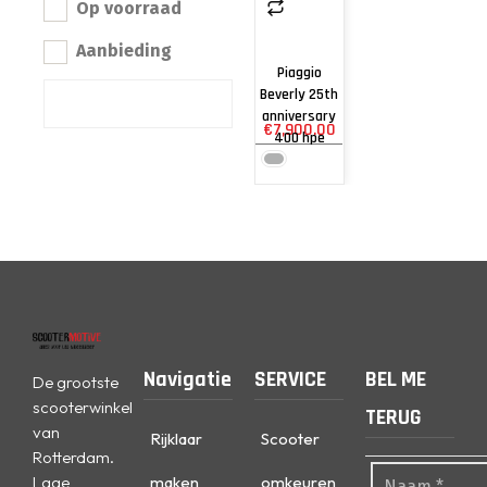
Op voorraad
Aanbieding
Piaggio
Beverly 25th
anniversary
€
7,900.00
400 hpe
Navigatie
SERVICE
BEL ME
De grootste
scooterwinkel
TERUG
van
Rijklaar
Scooter
Rotterdam.
Lage
maken
omkeuren