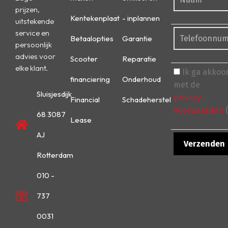
prijzen,
Kentekenplaat
- inplannen
uitstekende
service en
Betaalopties
Garantie
persoonlijk
advies voor
Scooter
Reparatie
elke klant.
Ik ga akkoo
financiering
Onderhoud
met de
Sluisjesdijk
privacy
Financial
Schadeherstel
voorwaarden
(
68 3087
Lease
AJ
Rotterdam
010 -
737
0031