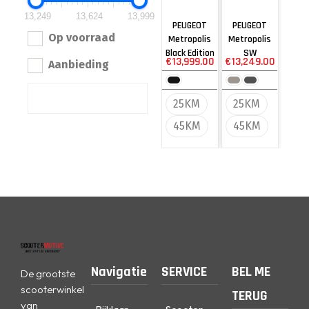
13,249
13,624
13,999
PEUGEOT
PEUGEOT
Op voorraad
Metropolis
Metropolis
Black Edition
SW
€
13,999.00
€
13,249.00
Aanbieding
25KM
25KM
45KM
45KM
Navigatie
SERVICE
BEL ME
De grootste
scooterwinkel
TERUG
van