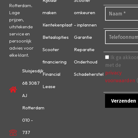
Rijklaar
Scooter
Rotterdam.
Lage
maken
omkeuren
prijzen,
Kentekenplaat
- inplannen
uitstekende
service en
Betaalopties
Garantie
persoonlijk
advies voor
Scooter
Reparatie
elke klant.
Ik ga akkoo
financiering
Onderhoud
met de
Sluisjesdijk
privacy
Financial
Schadeherstel
voorwaarden
(
68 3087
Lease
AJ
Rotterdam
010 -
737