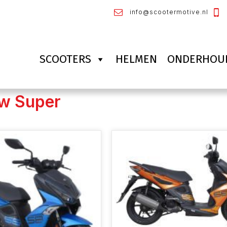
info@scootermotive.nl
SCOOTERS
HELMEN
ONDERHOU
w Super