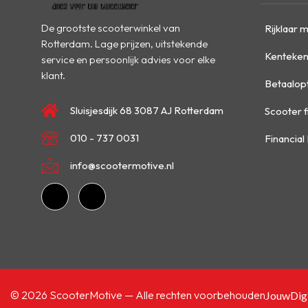
De grootste scooterwinkel van
Rijklaar 
Rotterdam. Lage prijzen, uitstekende
Kenteken
service en persoonlijk advies voor elke
klant.
Betaalop
Sluisjesdijk 68 3087 AJ Rotterdam
Scooter f
010 - 737 0031
Financial
info@scootermotive.nl
© 2026 ScooterMotive — Alle rechten voorbehouden
JouwDigi