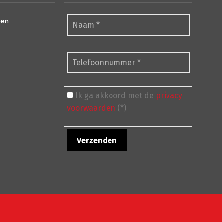
nen
Ik ga akkoord met de
privacy
voorwaarden
(*)