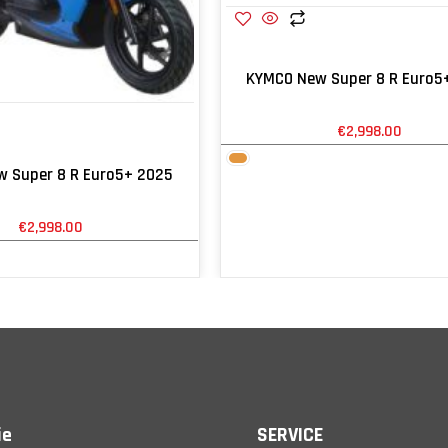
KYMCO New Super 8 R Euro5
€
2,998.00
 Super 8 R Euro5+ 2025
€
2,998.00
ie
SERVICE