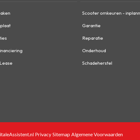
maken
Scooter omkeuren - inplan
plaat
Garantie
ties
Reparatie
inanciering
Onderhoud
 Lease
Schadeherstel
taleAssistent.nl
Privacy
Sitemap
Algemene Voorwaarden