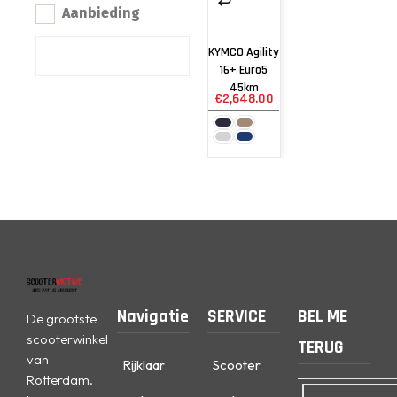
Aanbieding
KYMCO Agility
16+ Euro5
45km
€
2,648.00
Navigatie
SERVICE
BEL ME
De grootste
scooterwinkel
TERUG
van
Rijklaar
Scooter
Rotterdam.