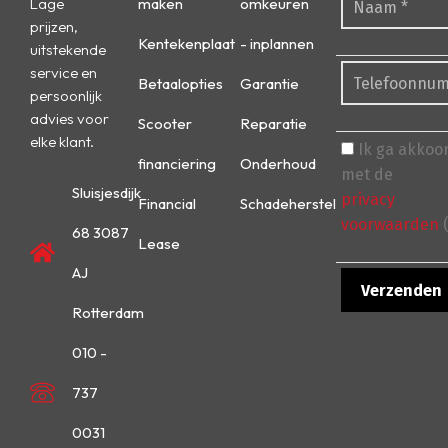
Lage
maken
omkeuren
prijzen,
Kentekenplaat
- inplannen
uitstekende
service en
Betaalopties
Garantie
persoonlijk
advies voor
Scooter
Reparatie
elke klant.
Ik ga akkoo
financiering
Onderhoud
met de
Sluisjesdijk
privacy
Financial
Schadeherstel
voorwaarden
(
68 3087
Lease
AJ
Rotterdam
010 -
737
0031