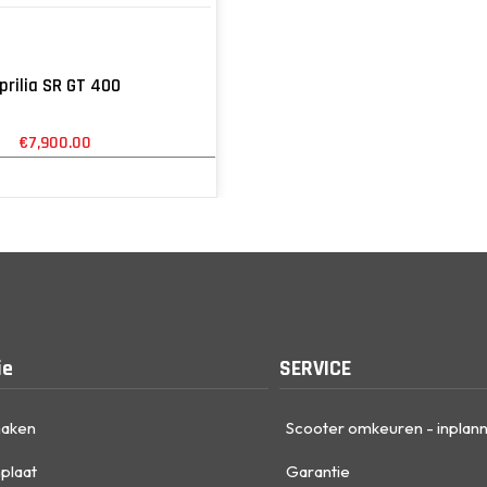
prilia SR GT 400
€
7,900.00
ie
SERVICE
maken
Scooter omkeuren - inplan
plaat
Garantie