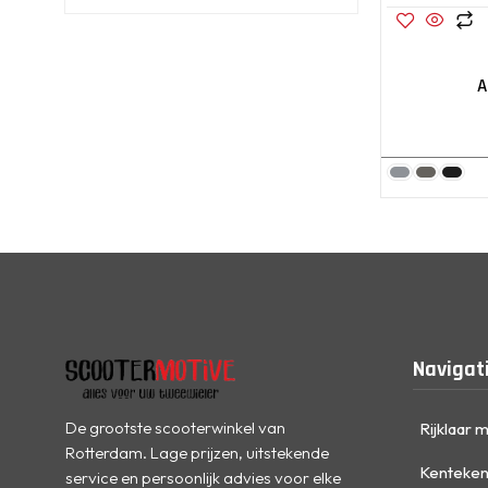
A
Navigat
De grootste scooterwinkel van
Rijklaar 
Rotterdam. Lage prijzen, uitstekende
Kenteken
service en persoonlijk advies voor elke