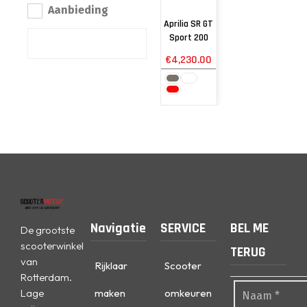
Aanbieding
Aprilia SR GT
Sport 200
€
4,230.00
Navigatie
SERVICE
BEL ME
De grootste
scooterwinkel
TERUG
van
Rijklaar
Scooter
Rotterdam.
Lage
maken
omkeuren