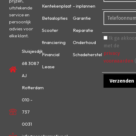
prijzen,
Kentekenplaat
- inplannen
uitstekende
service en
Betaalopties
Garantie
persoonlijk
advies voor
Scooter
Reparatie
elke klant.
Ik ga akkoo
financiering
Onderhoud
met de
Sluisjesdijk
privacy
Financial
Schadeherstel
voorwaarden
(
68 3087
Lease
AJ
Rotterdam
010 -
737
0031