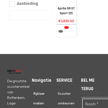
Aanbieding
Aprilia SR GT
Sport 125
€
3,830.00
Navigatie
SERVICE
BEL ME
De grootste
scooterwinkel
TERUG
van
Rijklaar
Scooter
Rotterdam.
Lage
maken
omkeuren