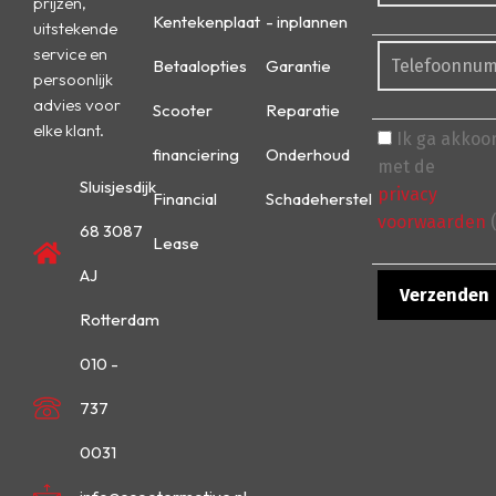
prijzen,
Kentekenplaat
- inplannen
uitstekende
service en
Betaalopties
Garantie
persoonlijk
advies voor
Scooter
Reparatie
elke klant.
Ik ga akkoo
financiering
Onderhoud
met de
Sluisjesdijk
privacy
Financial
Schadeherstel
voorwaarden
(
68 3087
Lease
AJ
Rotterdam
010 -
737
0031