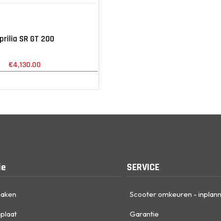
prilia SR GT 200
€
4,130.00
ie
SERVICE
maken
Scooter omkeuren - inplan
plaat
Garantie