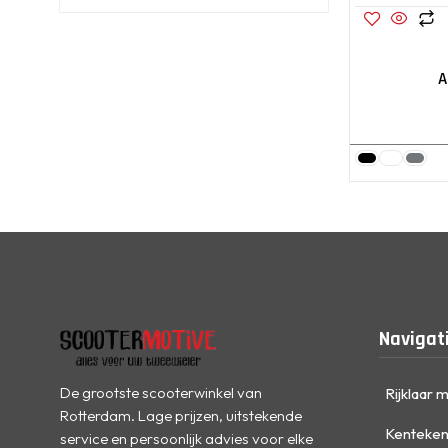
A
Navigat
De grootste scooterwinkel van
Rijklaar 
Rotterdam. Lage prijzen, uitstekende
Kenteken
service en persoonlijk advies voor elke