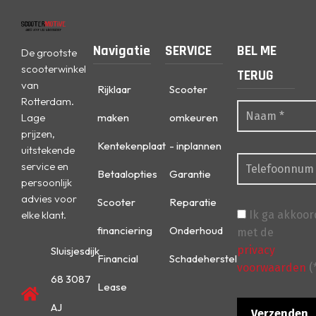
Navigatie
SERVICE
BEL ME
De grootste
scooterwinkel
TERUG
van
Rijklaar
Scooter
Rotterdam.
Lage
maken
omkeuren
prijzen,
Kentekenplaat
- inplannen
uitstekende
service en
Betaalopties
Garantie
persoonlijk
advies voor
Scooter
Reparatie
elke klant.
Ik ga akkoor
financiering
Onderhoud
met de
privacy
Sluisjesdijk
Financial
Schadeherstel
voorwaarden
(
68 3087
Lease
AJ