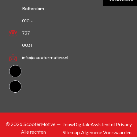
Rotterdam
010 -
737
0031
info@scootermotive.nl
© 2026 ScooterMotive —
JouwDigitaleAssistent.nl
Privacy
Alle rechten
Sitemap
Algemene Voorwaarden