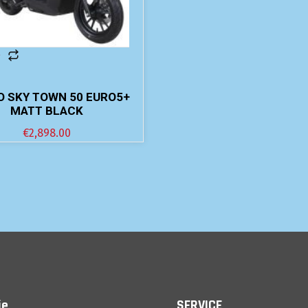
 SKY TOWN 50 EURO5+
MATT BLACK
€
2,898.00
ie
SERVICE