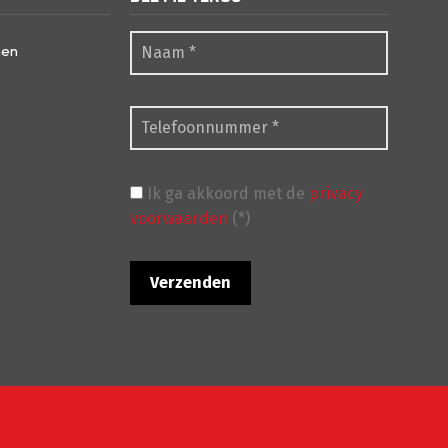
nen
Ik ga akkoord met de
privacy
voorwaarden
(*)