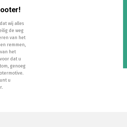
ooter!
at wij alles
eilig de weg
eren van het
n en remmen,
 van het
voor dat u
rtom, genoeg
otermotive.
unt u
r.