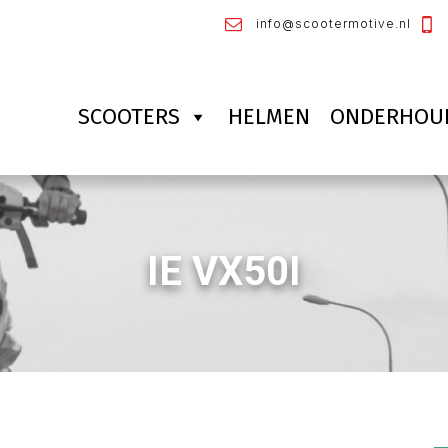
info@scootermotive.nl
SCOOTERS
HELMEN
ONDERHOU
IE VX50I