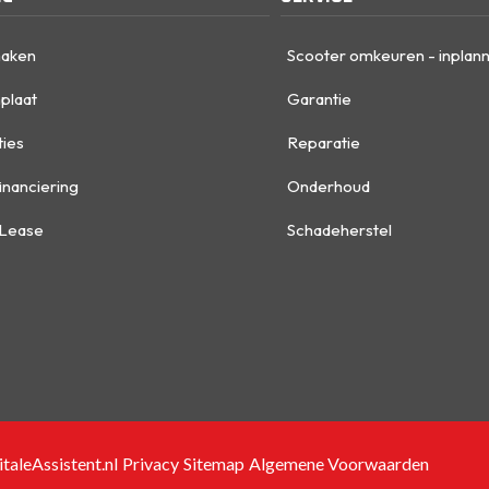
maken
Scooter omkeuren - inplan
plaat
Garantie
ties
Reparatie
inanciering
Onderhoud
 Lease
Schadeherstel
taleAssistent.nl
Privacy
Sitemap
Algemene Voorwaarden