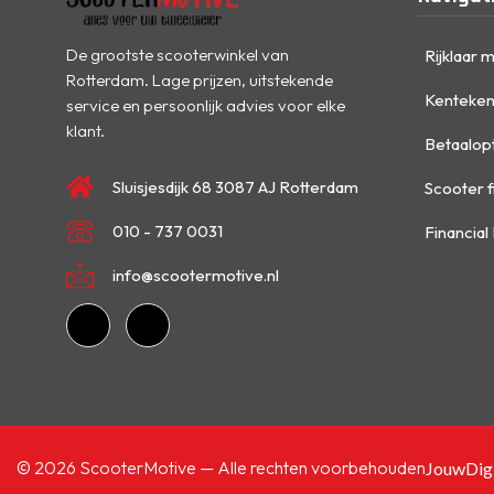
De grootste scooterwinkel van
Rijklaar 
Rotterdam. Lage prijzen, uitstekende
Kenteken
service en persoonlijk advies voor elke
klant.
Betaalop
Sluisjesdijk 68 3087 AJ Rotterdam
Scooter f
010 - 737 0031
Financial
info@scootermotive.nl
© 2026 ScooterMotive — Alle rechten voorbehouden
JouwDigi