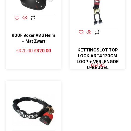
ROOF Boxer V8 S Helm
– Mat Zwart
KETTINGSLOT TOP
€
370.00
€
320.00
LOCK ART4 170CM
LOOP + VERLENGDE
€
64.95
U-BEUGEL