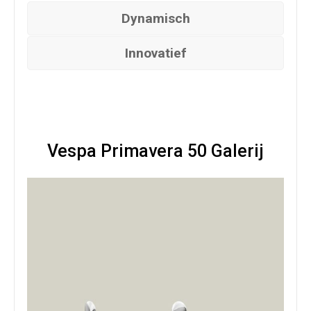
Dynamisch
Bescherming
Innovatief
Scooterhoes
(
+
€
50.00
)
Vespa Primavera 50 Galerij
Opvoeren
Multivarioset Malossi
(
+
€
199.00
)