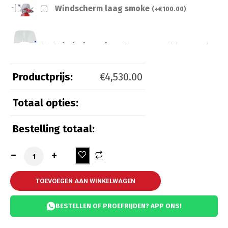
Windscherm laag smoke
(
+
€
100.00
)
Windscherm laag transparant
(
+
€
100.00
)
Productprijs:
€
4,530.00
Totaal opties:
Beveiliging
Bestelling totaal:
Kettingslot ART 3
(
+
€
55.00
)
Kettingslot ART 4
(
+
€
65.00
)
TOEVOEGEN AAN WINKELWAGEN
BESTELLEN OF PROEFRIJDEN? APP ONS!
GPS Tracker Loqater
(
+
€
150.00
)