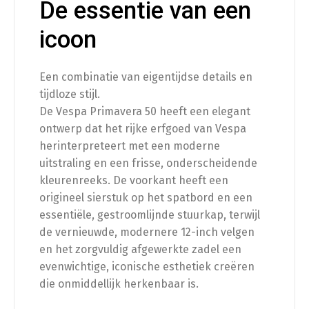
De essentie van een
Styling
icoon
Sierbeugelset origineel mat zwart
(
+
€
450.00
)
Een combinatie van eigentijdse details en
tijdloze stijl.
De Vespa Primavera 50 heeft een elegant
Sierbeugelset origineel chroom
(
+
€
480.00
)
ontwerp dat het rijke erfgoed van Vespa
herinterpreteert met een moderne
uitstraling en een frisse, onderscheidende
kleurenreeks. De voorkant heeft een
Bagage
origineel sierstuk op het spatbord en een
essentiële, gestroomlijnde stuurkap, terwijl
de vernieuwde, modernere 12-inch velgen
Klapdrager mat zwart
(
+
€
140.00
)
en het zorgvuldig afgewerkte zadel een
evenwichtige, iconische esthetiek creëren
die onmiddellijk herkenbaar is.
Klapdrager chroom
(
+
€
140.00
)