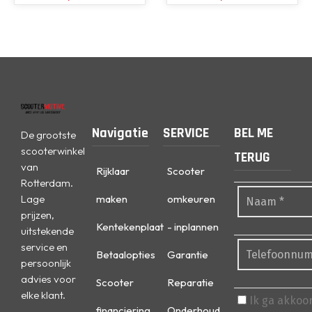
Navigatie
SERVICE
BEL ME
De grootste
scooterwinkel
TERUG
van
Rijklaar
Scooter
Rotterdam.
Lage
maken
omkeuren
prijzen,
Kentekenplaat
- inplannen
uitstekende
service en
Betaalopties
Garantie
persoonlijk
advies voor
Scooter
Reparatie
elke klant.
Ik ga akkoo
financiering
Onderhoud