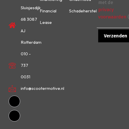
met de
Sluisjesdijk
privacy
Financial
Schadeherstel
voorwaarden
(
68 3087
Lease
AJ
Rotterdam
010 -
737
0031
info@scootermotive.nl