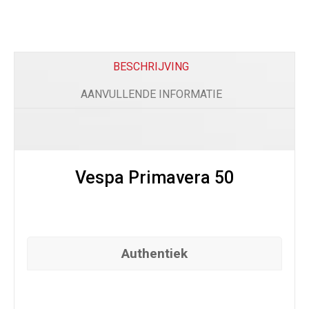
Alarm Piaggio orgineel
(
+
€
300.00
)
BESCHRIJVING
Comfort
AANVULLENDE INFORMATIE
Beenkleed Vespa Sprint / Primavera
(
+
€
179.0
Vespa Primavera 50
Telefoon
Authentiek
Telefoonhouder
(
+
€
50.00
)